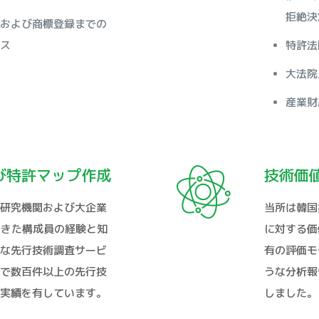
拒絶決
および商標登録までの
ス
特許法
大法院
産業財
び特許マップ作成
技術価
研究機関および大企業
当所は韓国
てきた構成員の経験と知
に対する価
な先行技術調査サービ
有の評価モ
で数百件以上の先行技
うな分析報
実績を有しています。
しました。