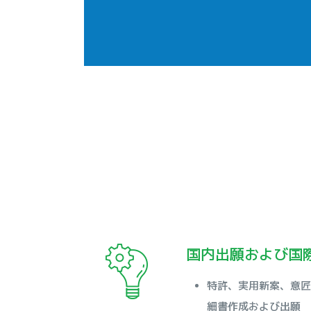
国内出願および国
特許、実用新案、意匠
細書作成および出願