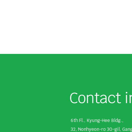
Contact i
6th Fl., Kyung-Hee Bldg.,
32, Nonhyeon-ro 30-gil, Ga