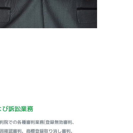
よび訴訟業務
判院での各種審判業務(登録無効審判、
囲確認審判、商標登録取り消し審判、