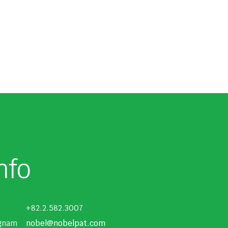
nfo
+82.2.582.3007
ngnam
nobel@nobelpat.com