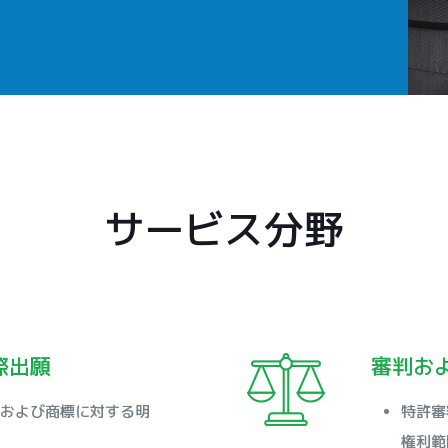
サービス分野
際出願
審判お
および商標に対する明
特許審
権利範