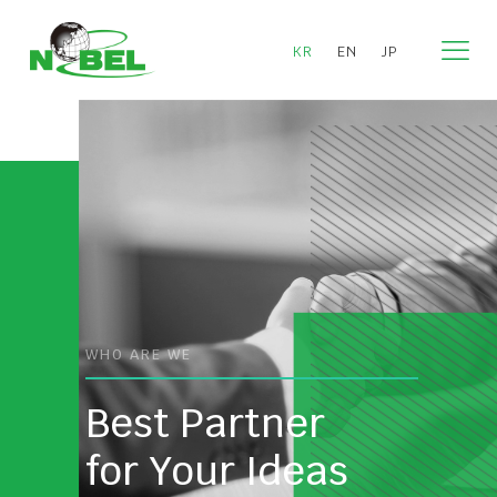
KR
EN
JP
WHO ARE WE
Best Partner
for Your Ideas